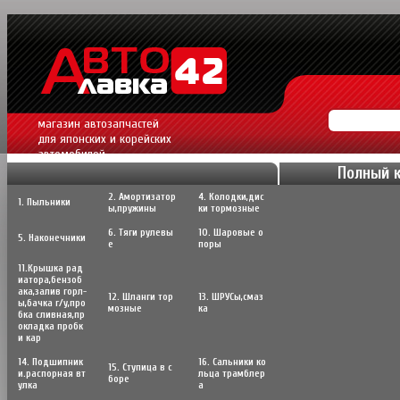
магазин автозапчастей
для японских и корейских
автомобилей.
Полный 
2. Амортизатор
4. Колодки,дис
1. Пыльники
ы,пружины
ки тормозные
6. Тяги рулевы
10. Шаровые о
5. Наконечники
е
поры
11.Крышка рад
иатора,бензоб
ака,залив горл-
12. Шланги тор
13. ШРУСы,cмаз
ы,бачка г/у,про
мозные
ка
бка сливная,пр
окладка пробк
и кар
14. Подшипник
16. Сальники ко
15. Ступица в с
и.распорная вт
льца трамблер
боре
улка
а