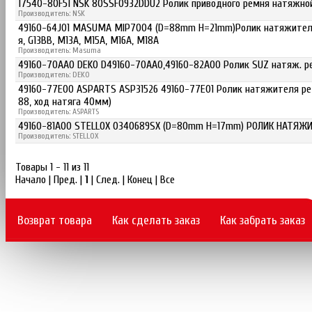
17540-80F51 NSK 80SSF0932DDU2 Ролик приводного ремня натяжной
Производитель: NSK
49160-64J01 MASUMA MIP7004 (D=88mm H=21mm)Ролик натяжителя
я, G13BB, M13A, M15A, M16A, M18A
Производитель: Masuma
49160-70AA0 DEKO D49160-70AA0,49160-82A00 Ролик SUZ натяж. ремня
Производитель: DEKO
49160-77E00 ASPARTS ASP31526 49160-77E01 Ролик натяжителя рем
88, ход натяга 40мм)
Производитель: ASPARTS
49160-81A00 STELLOX 0340689SX (D=80mm H=17mm) РОЛИК НАТЯЖ
Производитель: STELLOX
Товары 1 - 11 из 11
Начало | Пред. |
1
| След. | Конец
|
Все
Возврат товара
Как сделать заказ
Как забрать заказ