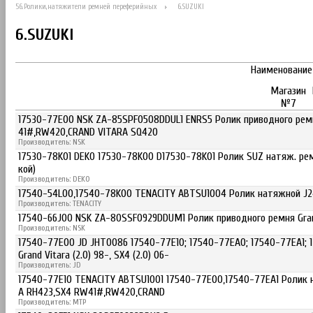
56.Poлики,натяжители ремней переферийных
6.SUZUKI
6.SUZUKI
Наименование
Магазин
№7
17530-77E00 NSK ZA-85SPF0508DDUL1 ENRS5 Ролик приводного ремн
41#,RW420,CRAND VITARA SQ420
Производитель: NSK
17530-78K01 DEKO 17530-78K00 D17530-78K01 Ролик SUZ натяж. рем
кой)
Производитель: DEKO
17540-54L00,17540-78K00 TENACITY ABTSU1004 Ролик натяжной J24
Производитель: TENACITY
17540-66J00 NSK ZA-80SSF0929DDUM1 Ролик приводного ремня Gran
Производитель: NSK
17540-77E00 JD JHT0086 17540-77E10; 17540-77EA0; 17540-77EA1;
Grand Vitara (2.0) 98-, SX4 (2.0) 06-
Производитель: JD
17540-77E10 TENACITY ABTSU1001 17540-77E00,17540-77EA1 Ролик на
A RH423,SX4 RW41#,RW420,CRAND
Производитель: MTP