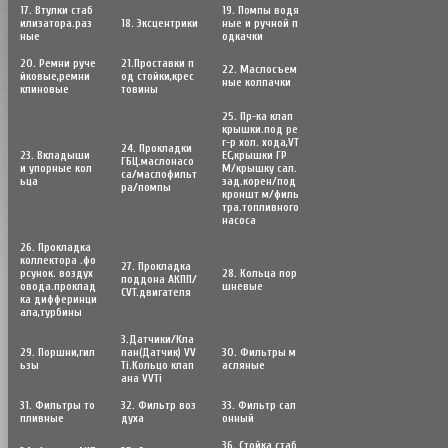
17. Втулки стаб
19. Помпы водя
илизатора.раз
18. Эксцентрики
ные и ручной п
ные
одкачки
20. Ремни руче
21.Проставки п
22. Маслосъем
йковые,ремни
од стойки,крес
ные колпачки
клиновые
товины
25. Пр-ка клап
крышки.под ре
г-р хол. хода,VT
24. Прокладки
23. Вкладыши
EC,крышки ГР
ГБЦ.маслонасо
и упорные кол
М/крышку сал.
са/маслофильт
ьца
зад.корен/под
ра/помпы
кроншт м/филь
тра.топливного
насоса
26. Прокладка
коллектора .фо
27. Прокладка
рсунок. воздух
28. Кольца пор
поддона АКПП/
овода.проклад
шневые
CVT.двигателя
ка дифферинци
ала,турбины
3.Датчики/Кла
29. Поршни,гил
пан(Датчик) VV
30. Фильтры м
ьзы
Ti.Кольцо клап
асляные
ана VVTi
31. Фильтры то
32. Фильтр воз
33. Фильтр сал
пливные
духа
онный
36. Стойка стаб