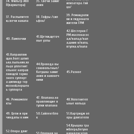
34. Фильтр АКП
35. Свечи зажиг
илизатора /яй
П(вариатора)
ания
цо/
39. Ремни,роли
37. Распылител
38. Гофры /сил
ки и гидронатя
и,свечи накала
ьфон/
жители ГРМ
42.Шестерня Г
РМ.маслонасос
41.Щетки,щеточ
40. Лампочки
а,к/вала,р/вал
ные узлы
а,шкив к/вала,
втулка.к/вала
43.Направляю
щая.болт.шпил
ька.пыльник.ко
44.Провода вы
льцо уплотнит
соковольтные/
ельное направ
Катушка зажиг
45.Разное
ляющей тормо
ания и наконеч
зного суппорт
ники
а.цилиндр тор
мозной,поршен
ь суппорта
47. Клапана.на
46. Ремкомпле
48.Уплотнител
правляющие в
кты
ьные кольца
тулки клапана
49. Цепи и при
50.Сайлентбло
51.Картридж оп
чиндалы к ним
к
оры двигателя
54.Крышка тра
мблера,бегуно
52.Опора двиг
53.Опорная ча
к,конденсатор