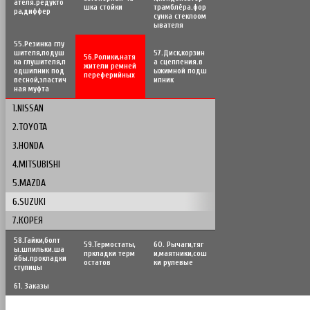
ателя.редукто
шка стойки
трамблёра.фор
ра,диффер
сунка стеклоом
ывателя
55.Резинка глу
шителя,подуш
57.Диск,корзин
56.Poлики,натя
ка глушителя,п
а сцепления.в
жители ремней
одшипник под
ыжимной подш
переферийных
весной,эластич
ипник
ная муфта
1.NISSAN
2.TOYOTA
3.HONDA
4.MITSUBISHI
5.MAZDA
6.SUZUKI
7.КОРЕЯ
58.Гайки,болт
59.Термостаты,
60. Рычаги,тяг
ы.шпильки.ша
пркладки терм
и,маятники,сош
йбы.прокладки
остатов
ки рулевые
ступицы
61. Заказы