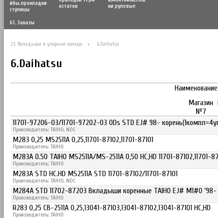
йбы.прокладки
остатов
ки рулевые
ступицы
61. Заказы
23. Вкладыши и упорные кольца
6.Daihatsu
6.Daihatsu
Наименование
Магазин
№7
11701-97206-03/11701-97202-03 ODs STD EJ# 98- корень(1компл=4у
Производитель: TAIHO, NDC
M283 0,25 MS2511A 0,25,11701-87102,11701-87101
Производитель: TAIHO
M283A 0.50 TAIHO MS2511A/MS-2511A 0,50 HC,HD 11701-87102,11701-
Производитель: TAIHO
M283A STD HC.HD MS2511A STD 11701-87102/11701-87101
Производитель: TAIHO, NDC
M284A STD 11702-87203 Вкладыши коренные TAIHO EJ# M1#0 '98-
Производитель: TAIHO
R283 0,25 CB-2511A 0,25,13041-87103,13041-87102,13041-87101 HC,HD
Производитель: TAIHO