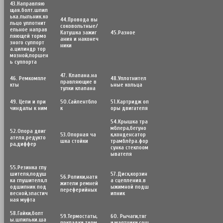
43.Направляю
щая.болт.шпил
ька.пыльник.ко
44.Провода вы
льцо уплотнит
соковольтные/
ельное направ
Катушка зажиг
45.Разное
ляющей тормо
ания и наконеч
зного суппорт
ники
а.цилиндр тор
мозной,поршен
ь суппорта
47. Клапана.на
46. Ремкомпле
48.Уплотнител
правляющие в
кты
ьные кольца
тулки клапана
49. Цепи и при
50.Сайлентбло
51.Картридж оп
чиндалы к ним
к
оры двигателя
54.Крышка тра
мблера,бегуно
52.Опора двиг
53.Опорная ча
к,конденсатор
ателя.редукто
шка стойки
трамблёра.фор
ра,диффер
сунка стеклоом
ывателя
55.Резинка глу
шителя,подуш
57.Диск,корзин
56.Poлики,натя
ка глушителя,п
а сцепления.в
жители ремней
одшипник под
ыжимной подш
переферийных
весной,эластич
ипник
ная муфта
58.Гайки,болт
59.Термостаты,
60. Рычаги,тяг
ы.шпильки.ша
пркладки терм
и,маятники,сош