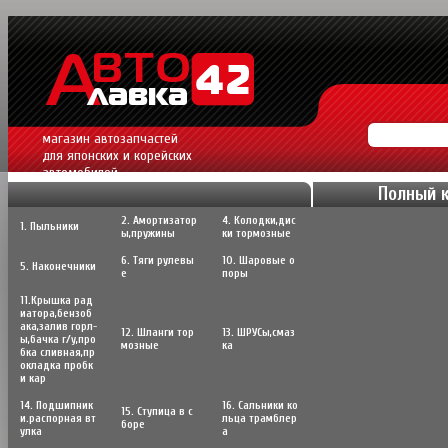
магазин автозапчастей
для японских и корейских
автомобилей.
Полный 
2. Амортизатор
4. Колодки,дис
1. Пыльники
ы,пружины
ки тормозные
6. Тяги рулевы
10. Шаровые о
5. Наконечники
е
поры
11.Крышка рад
иатора,бензоб
ака,залив горл-
12. Шланги тор
13. ШРУСы,cмаз
ы,бачка г/у,про
мозные
ка
бка сливная,пр
окладка пробк
и кар
14. Подшипник
16. Сальники ко
15. Ступица в с
и.распорная вт
льца трамблер
боре
улка
а