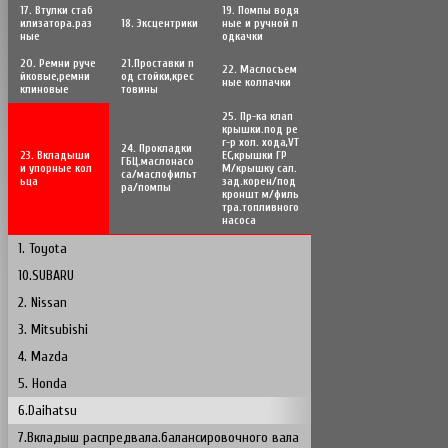
17. Втулки стаб
19. Помпы водя
илизатора.раз
18. Эксцентрики
ные и ручной п
ные
одкачки
20. Ремни руче
21.Проставки п
22. Маслосъем
йковые,ремни
од стойки,крес
ные колпачки
клиновые
товины
25. Пр-ка клап
крышки.под ре
г-р хол. хода,VT
24. Прокладки
23. Вкладыши
EC,крышки ГР
ГБЦ.маслонасо
и упорные кол
М/крышку сал.
са/маслофильт
ьца
зад.корен/под
ра/помпы
кроншт м/филь
тра.топливного
насоса
1. Toyota
10.SUBARU
2. Nissan
3. Mitsubishi
4. Mazda
5. Honda
6.Daihatsu
7.Вкладыш распредвала.балансировочного вала