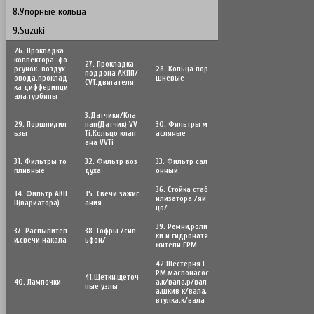
8.Упорные кольца
9.Suzuki
26. Прокладка
коллектора .фо
27. Прокладка
рсунок. воздух
28. Кольца пор
поддона АКПП/
овода.проклад
шневые
CVT.двигателя
ка дифферинци
ала,турбины
3.Датчики/Кла
29. Поршни,гил
пан(Датчик) VV
30. Фильтры м
ьзы
Ti.Кольцо клап
асляные
ана VVTi
31. Фильтры то
32. Фильтр воз
33. Фильтр сал
пливные
духа
онный
36. Стойка стаб
34. Фильтр АКП
35. Свечи зажиг
илизатора /яй
П(вариатора)
ания
цо/
39. Ремни,роли
37. Распылител
38. Гофры /сил
ки и гидронатя
и,свечи накала
ьфон/
жители ГРМ
42.Шестерня Г
РМ.маслонасос
41.Щетки,щеточ
40. Лампочки
а,к/вала,р/вал
ные узлы
а,шкив к/вала,
втулка.к/вала