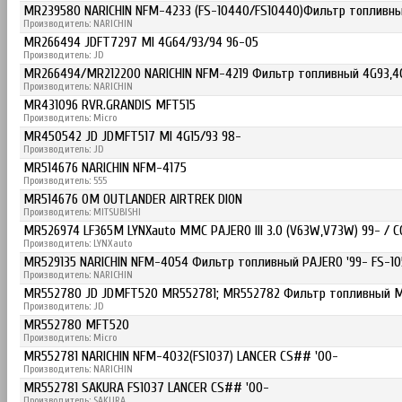
MR239580 NARICHIN NFM-4233 (FS-10440/FS10440)Фильтр топливны
Производитель: NARICHIN
MR266494 JDFT7297 MI 4G64/93/94 96-05
Производитель: JD
MR266494/MR212200 NARICHIN NFM-4219 Фильтр топливный 4G93,4G
Производитель: NARICHIN
MR431096 RVR.GRANDIS MFT515
Производитель: Micro
MR450542 JD JDMFT517 MI 4G15/93 98-
Производитель: JD
MR514676 NARICHIN NFM-4175
Производитель: 555
MR514676 OM OUTLANDER AIRTREK DION
Производитель: MITSUBISHI
MR526974 LF365M LYNXauto MMC PAJERO III 3.0 (V63W,V73W) 99- / COLT
Производитель: LYNXauto
MR529135 NARICHIN NFM-4054 Фильтр топливный PAJERO '99- FS-1
Производитель: NARICHIN
MR552780 JD JDMFT520 MR552781; MR552782 Фильтр топливный MI
Производитель: JD
MR552780 MFT520
Производитель: Micro
MR552781 NARICHIN NFM-4032(FS1037) LANCER CS## '00-
Производитель: NARICHIN
MR552781 SAKURA FS1037 LANCER CS## '00-
Производитель: SAKURA