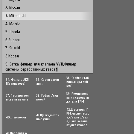
2. Nissan
3. Mitsubishi
4. Mazda
5. Honda
6.Subaru
7. Suzuki
8.Корея
9. Сетка-фильтр для клапана VVTI,Фильтр
системы отработанных газов¶
36. Стойка стаб
34. Фильтр АКП
35. Свечи зажиг
илизатора /яй
П(вариатора)
ания
цо/
39. Ремни,роли
37. Распылител
38. Гофры /сил
ки и гидронатя
и,свечи накала
ьфон/
жители ГРМ
42.Шестерня Г
РМ.маслонасос
41.Щетки,щеточ
40. Лампочки
а,к/вала,р/вал
ные узлы
а,шкив к/вала,
втулка.к/вала
43.Направляю