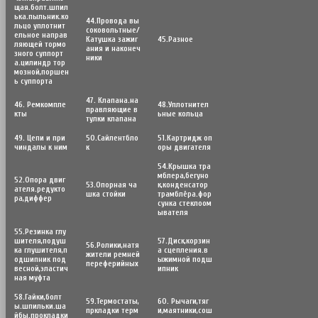
щая.болт.шпил
ька.пыльник.ко
44.Провода вы
льцо уплотнит
соковольтные/
ельное направ
Катушка зажиг
45.Разное
ляющей тормо
ания и наконеч
зного суппорт
ники
а.цилиндр тор
мозной,поршен
ь суппорта
47. Клапана.на
46. Ремкомпле
48.Уплотнител
правляющие в
кты
ьные кольца
тулки клапана
49. Цепи и при
50.Сайлентбло
51.Картридж оп
чиндалы к ним
к
оры двигателя
54.Крышка тра
мблера,бегуно
52.Опора двиг
53.Опорная ча
к,конденсатор
ателя.редукто
шка стойки
трамблёра.фор
ра,диффер
сунка стеклоом
ывателя
55.Резинка глу
шителя,подуш
57.Диск,корзин
56.Poлики,натя
ка глушителя,п
а сцепления.в
жители ремней
одшипник под
ыжимной подш
переферийных
весной,эластич
ипник
ная муфта
58.Гайки,болт
59.Термостаты,
60. Рычаги,тяг
ы.шпильки.ша
пркладки терм
и,маятники,сош
йбы.прокладки