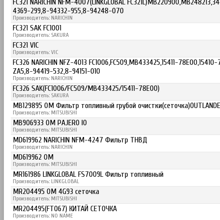
FC321 NARICHIN NFM-4007(LINKGLOBAL FC321L)MB220900,MB248213,3
4369-299,8-94332-955,8-94248-070
Производитель: NARICHIN
FC321 SAK FC1001
Производитель: SAKURA
FC321 VIC
Производитель: VIC
FC326 NARICHIN NFZ-4013 FC1006,FC509,MB433425,15411-78E00,15410
ZA5,8-94419-532,8-94151-010
Производитель: NARICHIN
FC326 SAK(FC1006/FC509/MB433425/15411-78E00)
Производитель: SAKURA
MB129895 OM Фильтр топливный грубой очистки(сеточка)OUTLANDER
Производитель: MITSUBISHI
MB906933 OM PAJERO IO
Производитель: MITSUBISHI
MD619962 NARICHIN NFM-4247 Фильтр ТНВД
Производитель: NARICHIN
MD619962 OM
Производитель: MITSUBISHI
MR161986 LINKGLOBAL FS7009L Фильтр топливный
Производитель: LINKGLOBAL
MR204495 OM 4G93 сеточка
Производитель: MITSUBISHI
MR204495(FT067) КИТАЙ СЕТОЧКА
Производитель: NO NAME