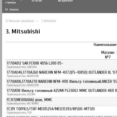
остатов
ки рулевые
ступицы
61. Заказы
31. Фильтры топливные
3. Mitsubishi
3. Mitsubishi
Наименование
Магазин
№7
1770A012 SAK FC1018 4D56 L200 05-
Производитель: SAKURA
1770A046,1770A260 NARICHIN NFM-4072(FS-10850) OUTLANDER XL '0
Производитель: NARICHIN
1770A106,1770A270 NARICHIN NFM-4110 Фильтр топливныйLANCER '0
Производитель: NARICHIN
1770A118 Фильтр топливный AZUMI FS23002 MMC OUTLANDER 4B11 1
Производитель: AZUMI
FC317(ME006066) упак, MMC
Производитель: NO NAME
FC319 TOPFILS/TOP ME015254/ME035393/AY500-MT501
Производитель: TOP