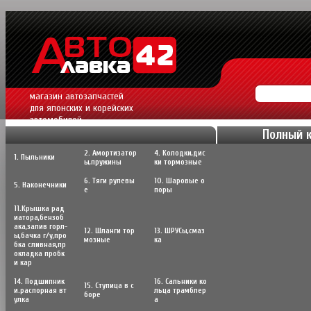
магазин автозапчастей
для японских и корейских
автомобилей.
Полный 
2. Амортизатор
4. Колодки,дис
1. Пыльники
ы,пружины
ки тормозные
6. Тяги рулевы
10. Шаровые о
5. Наконечники
е
поры
11.Крышка рад
иатора,бензоб
ака,залив горл-
12. Шланги тор
13. ШРУСы,cмаз
ы,бачка г/у,про
мозные
ка
бка сливная,пр
окладка пробк
и кар
14. Подшипник
16. Сальники ко
15. Ступица в с
и.распорная вт
льца трамблер
боре
улка
а