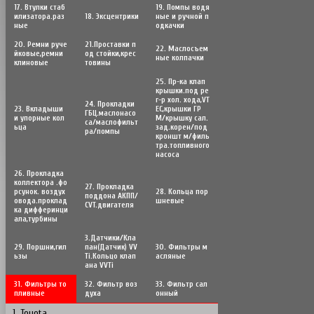
17. Втулки стаб
19. Помпы водя
илизатора.раз
18. Эксцентрики
ные и ручной п
ные
одкачки
20. Ремни руче
21.Проставки п
22. Маслосъем
йковые,ремни
од стойки,крес
ные колпачки
клиновые
товины
25. Пр-ка клап
крышки.под ре
г-р хол. хода,VT
24. Прокладки
23. Вкладыши
EC,крышки ГР
ГБЦ.маслонасо
и упорные кол
М/крышку сал.
са/маслофильт
ьца
зад.корен/под
ра/помпы
кроншт м/филь
тра.топливного
насоса
26. Прокладка
коллектора .фо
27. Прокладка
рсунок. воздух
28. Кольца пор
поддона АКПП/
овода.проклад
шневые
CVT.двигателя
ка дифферинци
ала,турбины
3.Датчики/Кла
29. Поршни,гил
пан(Датчик) VV
30. Фильтры м
ьзы
Ti.Кольцо клап
асляные
ана VVTi
31. Фильтры то
32. Фильтр воз
33. Фильтр сал
пливные
духа
онный
1. Toyota