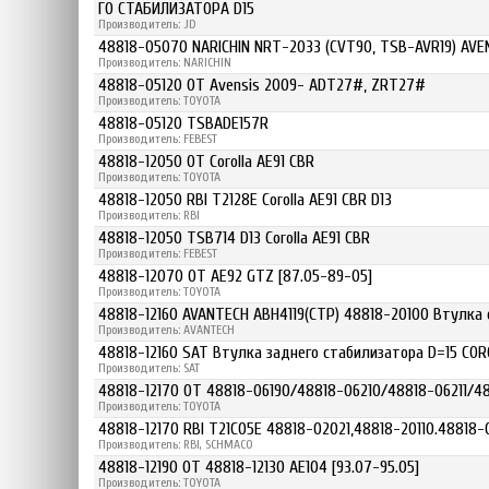
ГО СТАБИЛИЗАТОРА D15
Производитель: JD
48818-05070 NARICHIN NRT-2033 (CVT90, TSB-AVR19) AVE
Производитель: NARICHIN
48818-05120 OT Avensis 2009- ADT27#, ZRT27#
Производитель: TOYOTA
48818-05120 TSBADE157R
Производитель: FEBEST
48818-12050 OT Corolla AE91 CBR
Производитель: TOYOTA
48818-12050 RBI T2128E Corolla AE91 CBR D13
Производитель: RBI
48818-12050 TSB714 D13 Corolla AE91 CBR
Производитель: FEBEST
48818-12070 OT AE92 GTZ [87.05-89-05]
Производитель: TOYOTA
48818-12160 AVANTECH ABH4119(CTP) 48818-20100 Втулка
Производитель: AVANTECH
48818-12160 SAT Втулка заднего стабилизатора D=15 COR
Производитель: SAT
48818-12170 OT 48818-06190/48818-06210/48818-06211/4
Производитель: TOYOTA
48818-12170 RBI T21C05E 48818-02021,48818-20110.48818-
Производитель: RBI, SCHMACO
48818-12190 OT 48818-12130 AE104 [93.07-95.05]
Производитель: TOYOTA