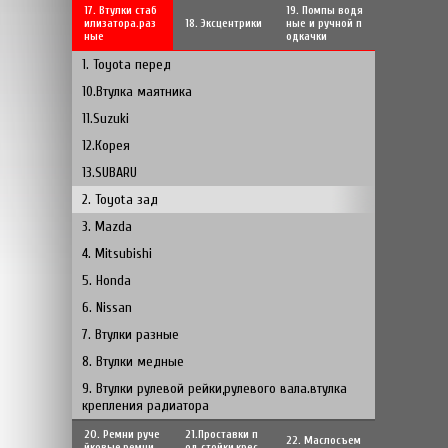
17. Втулки стаб
19. Помпы водя
илизатора.раз
18. Эксцентрики
ные и ручной п
ные
одкачки
1. Toyota перед
10.Втулка маятника
11.Suzuki
12.Корея
13.SUBARU
2. Toyota зад
3. Mazda
4. Mitsubishi
5. Honda
6. Nissan
7. Втулки разные
8. Втулки медные
9. Втулки рулевой рейки,рулевого вала.втулка
крепления радиатора
20. Ремни руче
21.Проставки п
22. Маслосъем
йковые,ремни
од стойки,крес