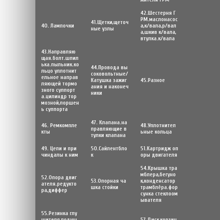
42.Шестерня Г
РМ.маслонасос
41.Щетки,щеточ
40. Лампочки
а,к/вала,р/вал
ные узлы
а,шкив к/вала,
втулка.к/вала
43.Направляю
щая.болт.шпил
ька.пыльник.ко
44.Провода вы
льцо уплотнит
соковольтные/
ельное направ
Катушка зажиг
45.Разное
ляющей тормо
ания и наконеч
зного суппорт
ники
а.цилиндр тор
мозной,поршен
ь суппорта
47. Клапана.на
46. Ремкомпле
48.Уплотнител
правляющие в
кты
ьные кольца
тулки клапана
49. Цепи и при
50.Сайлентбло
51.Картридж оп
чиндалы к ним
к
оры двигателя
54.Крышка тра
мблера,бегуно
52.Опора двиг
53.Опорная ча
к,конденсатор
ателя.редукто
шка стойки
трамблёра.фор
ра,диффер
сунка стеклоом
ывателя
55.Резинка глу
шителя,подуш
57.Диск,корзин