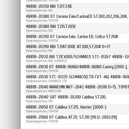
Производитель: TOYOTA
48818-20350 RBI T21T231E
Производитель: RBI
48818-20380 OT Corona Exiv/CarinaED ST200,202,206,208, 
Производитель: TOYOTA
48818-20380 RBI T21ST205E
Производитель: RBI
48818-20390 OT Corona Exiv, Carina ED, Celica ST20#
Производитель: TOYOTA
48818-20390 RBI T21AT200E AT200,ST20# D=17
Производитель: RBI
48818-21020 RBI T21CV00E/SCHMACO STC-01267 48818-32
Производитель: RBI, SCHMACO
48818-21030 OT 48818-06160/48818-06180 Camry [2001-], 
Производитель: TOYOTA
48818-21030 STC-01335 SCHMACO(CTR CVT-46) 48818-061
Производитель: SCHMACO, CTR
48818-21040 NARICHIN NRT-2042 48818-20310 D=15, TOYOT
Производитель: NARICHIN
48818-21040 SAT 48818-20200 Caldina ST210,
Производитель: SAT
48818-21050 OT Caldina ST215, Harrier [2000-]
Производитель: TOYOTA
48818-21060 OT Caldina AT211, ST210 [99.12-2002.09]
Производитель: TOYOTA