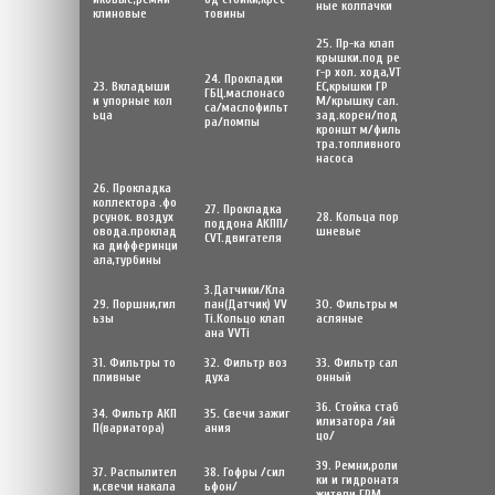
ные колпачки
клиновые
товины
25. Пр-ка клап
крышки.под ре
г-р хол. хода,VT
24. Прокладки
23. Вкладыши
EC,крышки ГР
ГБЦ.маслонасо
и упорные кол
М/крышку сал.
са/маслофильт
ьца
зад.корен/под
ра/помпы
кроншт м/филь
тра.топливного
насоса
26. Прокладка
коллектора .фо
27. Прокладка
рсунок. воздух
28. Кольца пор
поддона АКПП/
овода.проклад
шневые
CVT.двигателя
ка дифферинци
ала,турбины
3.Датчики/Кла
29. Поршни,гил
пан(Датчик) VV
30. Фильтры м
ьзы
Ti.Кольцо клап
асляные
ана VVTi
31. Фильтры то
32. Фильтр воз
33. Фильтр сал
пливные
духа
онный
36. Стойка стаб
34. Фильтр АКП
35. Свечи зажиг
илизатора /яй
П(вариатора)
ания
цо/
39. Ремни,роли
37. Распылител
38. Гофры /сил
ки и гидронатя
и,свечи накала
ьфон/
жители ГРМ