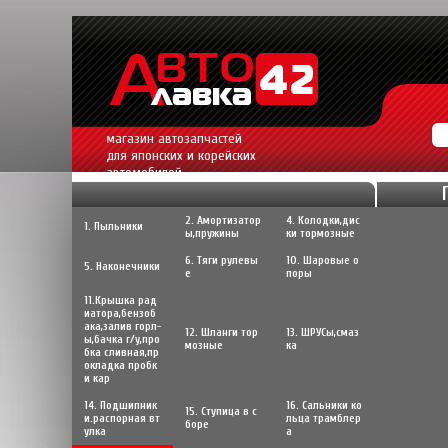
магазин автозапчастей
для японских и корейских
автомобилей.
2. Амортизатор
4. Колодки,дис
1. Пыльники
ы,пружины
ки тормозные
6. Тяги рулевы
10. Шаровые о
5. Наконечники
е
поры
11.Крышка рад
иатора,бензоб
ака,залив горл-
12. Шланги тор
13. ШРУСы,cмаз
ы,бачка г/у,про
мозные
ка
бка сливная,пр
окладка пробк
и кар
14. Подшипник
16. Сальники ко
15. Ступица в с
и.распорная вт
льца трамблер
боре
улка
а