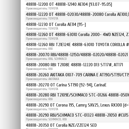
48818-12200 OT 48818-12140 AE104 [93.07-95.05]
Производитель: TOYOTA
48818-12220 OT 48818-02030/48818-20080 Corolla AE100,1
Производитель: TOYOTA
48818-12230 OT Corolla AE114 [95-]
Производитель: TOYOTA
48818-12260 OT 48818-63010 Corolla 2000- 4WD NZE124, Z
Производитель: TOYOTA
48818-12260 RBI T21E124E 48818-63010 TOYOTA COROLLA #
Производитель: RBI
48818-20070 RBI/48818-12150/48818-02020/48818-02021 Corol
Производитель: RBI, SCHMACO
48818-20080 RBI T2108E 48818-12220 D13 ST17#, AT171
Производитель: RBI
48818-20260 AKITAKA 0107-709 CARINA E AT190/ST191/CT19
Производитель: AKITAKA
48818-20270 OT Carina ST190 [92-94], CarinaE
Производитель: TOYOTA
48818-20280 RBI T2109E/SCHMACO STC-01266 48818-05010 C
Производитель: RBI
48818-20290 OT Corona 195, Camry SXV25, Lexus RX300 [d=
Производитель: TOYOTA
48818-20290 RBI/SCHMACO STC-01323 48818-21050 #CU15 
Производитель: SCHMACO, RBI
48818-20350 OT Corolla NZE/ZZE124 SED