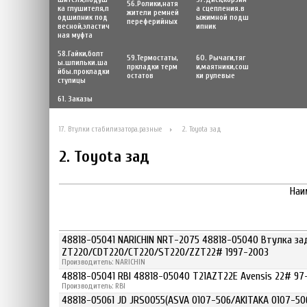
56.Poлики,натя
ка глушителя,п
а сцепления.в
жители ремней
одшипник под
ыжимной подш
переферийных
весной,эластич
ипник
ная муфта
58.Гайки,болт
59.Термостаты,
60. Рычаги,тяг
ы.шпильки.ша
пркладки терм
и,маятники,сош
йбы.прокладки
остатов
ки рулевые
ступицы
61. Заказы
17. Втулки стабилизатора.разные
2. Toyota зад
2. Toyota зад
Наи
48818-05041 NARICHIN NRT-2075 48818-05040 Втулка за
ZT220/CDT220/CT220/ST220/ZZT22# 1997-2003
Производитель: NARICHIN
48818-05041 RBI 48818-05040 T21AZT22E Avensis 22# 97
Производитель: RBI
48818-05061 JD JRS0055(ASVA 0107-506/AKITAKA 0107-5