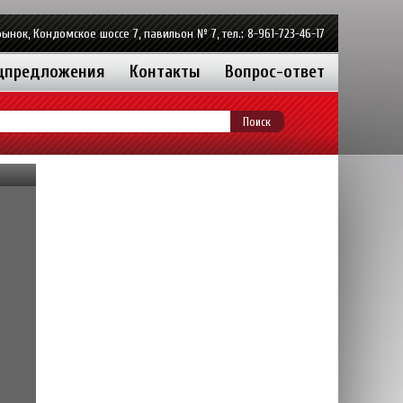
ынок, Кондомское шоссе 7, павильон № 7, тел.: 8-961-723-46-17
цпредложения
Контакты
Вопрос-ответ