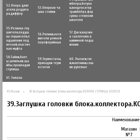
мблера,бегуно
52.Опора двиг
53.Опорная ча
к,конденсатор
ателя.редукто
шка стойки
трамблёра.фор
ра,диффер
сунка стеклоом
ывателя
55.Резинка глу
шителя,подуш
57.Диск,корзин
56.Poлики,натя
ка глушителя,п
а сцепления.в
жители ремней
одшипник под
ыжимной подш
переферийных
весной,эластич
ипник
ная муфта
58.Гайки,болт
59.Термостаты,
60. Рычаги,тяг
ы.шпильки.ша
пркладки терм
и,маятники,сош
йбы.прокладки
остатов
ки рулевые
ступицы
61. Заказы
45.Разное
39.Заглушка головки блока.коллектора.КОЛПАК СТУПИЦЫ КОЛЕСА
39.Заглушка головки блока.коллектора.
Наименование
Магазин
№7