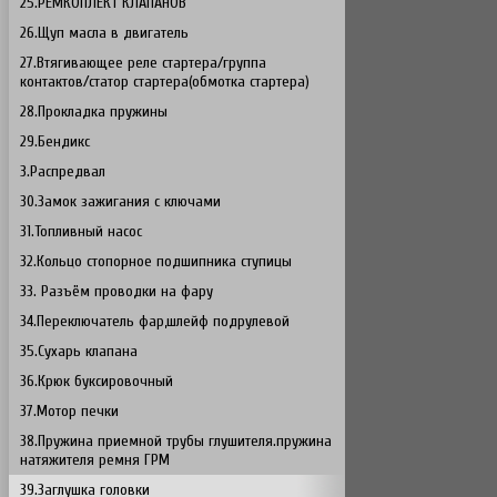
25.РЕМКОПЛЕКТ КЛАПАНОВ
26.Щуп масла в двигатель
27.Втягивающее реле стартера/группа
контактов/статор стартера(обмотка стартера)
28.Прокладка пружины
29.Бендикс
3.Распредвал
30.Замок зажигания с ключами
31.Топливный насос
32.Кольцо стопорное подшипника ступицы
33. Разъём проводки на фару
34.Переключатель фар,шлейф подрулевой
35.Сухарь клапана
36.Крюк буксировочный
37.Мотор печки
38.Пружина приемной трубы глушителя.пружина
натяжителя ремня ГРМ
39.Заглушка головки