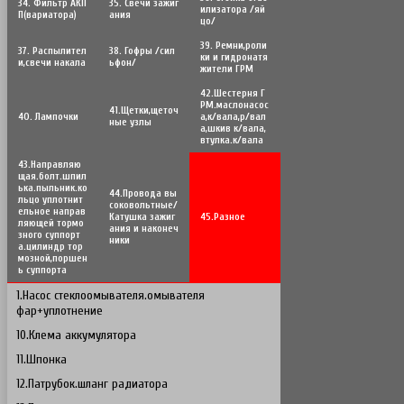
34. Фильтр АКП
35. Свечи зажиг
илизатора /яй
П(вариатора)
ания
цо/
39. Ремни,роли
37. Распылител
38. Гофры /сил
ки и гидронатя
и,свечи накала
ьфон/
жители ГРМ
42.Шестерня Г
РМ.маслонасос
41.Щетки,щеточ
40. Лампочки
а,к/вала,р/вал
ные узлы
а,шкив к/вала,
втулка.к/вала
43.Направляю
щая.болт.шпил
ька.пыльник.ко
44.Провода вы
льцо уплотнит
соковольтные/
ельное направ
Катушка зажиг
45.Разное
ляющей тормо
ания и наконеч
зного суппорт
ники
а.цилиндр тор
мозной,поршен
ь суппорта
1.Насос стеклоомывателя.омывателя
фар+уплотнение
10.Клема аккумулятора
11.Шпонка
12.Патрубок.шланг радиатора