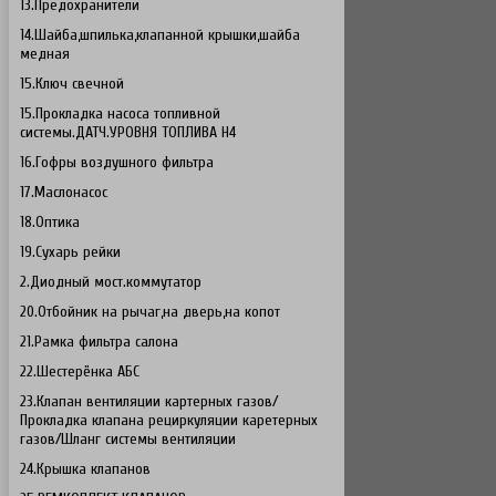
13.Предохранители
14.Шайба,шпилька,клапанной крышки,шайба
медная
15.Ключ свечной
15.Прокладка насоса топливной
системы.ДАТЧ.УРОВНЯ ТОПЛИВА H4
16.Гофры воздушного фильтра
17.Маслонасос
18.Оптика
19.Сухарь рейки
2.Диодный мост.коммутатор
20.Отбойник на рычаг,на дверь,на копот
21.Рамка фильтра салона
22.Шестерёнка АБС
23.Клапан вентиляции картерных газов/
Прокладка клапана рециркуляции каретерных
газов/Шланг системы вентиляции
24.Крышка клапанов