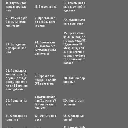
17. Втулки стаб
19. Помпы водя
илизатора.раз
18. Эксцентрики
ные и ручной п
ные
одкачки
20. Ремни руче
21.Проставки п
22. Маслосъем
йковые,ремни
од стойки,крес
ные колпачки
клиновые
товины
25. Пр-ка клап
крышки.под ре
г-р хол. хода,VT
24. Прокладки
23. Вкладыши
EC,крышки ГР
ГБЦ.маслонасо
и упорные кол
М/крышку сал.
са/маслофильт
ьца
зад.корен/под
ра/помпы
кроншт м/филь
тра.топливного
насоса
26. Прокладка
коллектора .фо
27. Прокладка
рсунок. воздух
28. Кольца пор
поддона АКПП/
овода.проклад
шневые
CVT.двигателя
ка дифферинци
ала,турбины
3.Датчики/Кла
29. Поршни,гил
пан(Датчик) VV
30. Фильтры м
ьзы
Ti.Кольцо клап
асляные
ана VVTi
31. Фильтры то
32. Фильтр воз
33. Фильтр сал
пливные
духа
онный
36. Стойка стаб