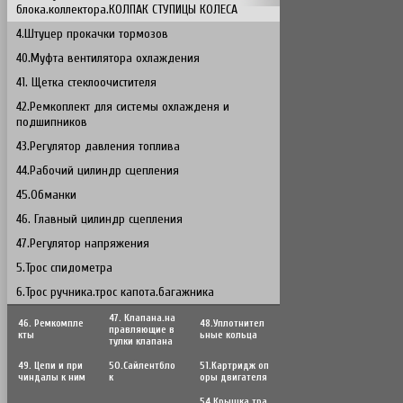
блока.коллектора.КОЛПАК СТУПИЦЫ КОЛЕСА
4.Штуцер прокачки тормозов
40.Муфта вентилятора охлаждения
41. Щетка стеклоочистителя
42.Ремкоплект для системы охлажденя и
подшипников
43.Регулятор давления топлива
44.Рабочий цилиндр сцепления
45.Обманки
46. Главный цилиндр сцепления
47.Регулятор напряжения
5.Трос спидометра
6.Трос ручника.трос капота.багажника
47. Клапана.на
46. Ремкомпле
48.Уплотнител
правляющие в
кты
ьные кольца
тулки клапана
49. Цепи и при
50.Сайлентбло
51.Картридж оп
чиндалы к ним
к
оры двигателя
54.Крышка тра