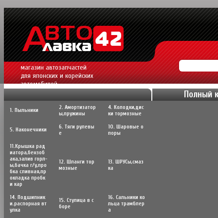
магазин автозапчастей
для японских и корейских
автомобилей.
Полный 
2. Амортизатор
4. Колодки,дис
1. Пыльники
ы,пружины
ки тормозные
6. Тяги рулевы
10. Шаровые о
5. Наконечники
е
поры
11.Крышка рад
иатора,бензоб
ака,залив горл-
12. Шланги тор
13. ШРУСы,cмаз
ы,бачка г/у,про
мозные
ка
бка сливная,пр
окладка пробк
и кар
14. Подшипник
16. Сальники ко
15. Ступица в с
и.распорная вт
льца трамблер
боре
улка
а