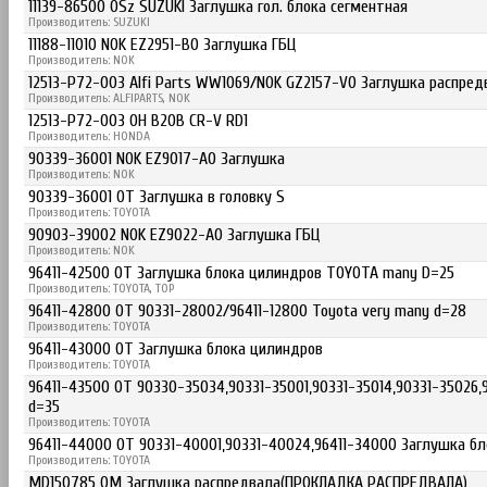
11139-86500 OSz SUZUKI Заглушка гол. блока сегментная
Производитель: SUZUKI
11188-11010 NOK EZ2951-B0 Заглушка ГБЦ
Производитель: NOK
12513-P72-003 Alfi Parts WW1069/NOK GZ2157-V0 Заглушка распред
Производитель: ALFIPARTS, NOK
12513-P72-003 OH B20B CR-V RD1
Производитель: HONDA
90339-36001 NOK EZ9017-A0 Заглушка
Производитель: NOK
90339-36001 OT Заглушка в головку S
Производитель: TOYOTA
90903-39002 NOK EZ9022-A0 Заглушка ГБЦ
Производитель: NOK
96411-42500 OT Заглушка блока цилиндров TOYOTA many D=25
Производитель: TOYOTA, TOP
96411-42800 OT 90331-28002/96411-12800 Toyota very many d=28
Производитель: TOYOTA
96411-43000 OT Заглушка блока цилиндров
Производитель: TOYOTA
96411-43500 OT 90330-35034,90331-35001,90331-35014,90331-35026,9
d=35
Производитель: TOYOTA
96411-44000 OT 90331-40001,90331-40024,96411-34000 Заглушка бл
Производитель: TOYOTA
MD150785 OM Заглушка распредвала(ПРОКЛАДКА РАСПРЕДВАЛА)