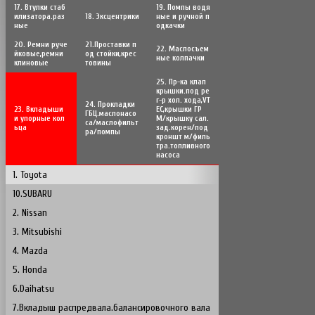
17. Втулки стаб
19. Помпы водя
илизатора.раз
18. Эксцентрики
ные и ручной п
ные
одкачки
20. Ремни руче
21.Проставки п
22. Маслосъем
йковые,ремни
од стойки,крес
ные колпачки
клиновые
товины
25. Пр-ка клап
крышки.под ре
г-р хол. хода,VT
24. Прокладки
23. Вкладыши
EC,крышки ГР
ГБЦ.маслонасо
и упорные кол
М/крышку сал.
са/маслофильт
ьца
зад.корен/под
ра/помпы
кроншт м/филь
тра.топливного
насоса
1. Toyota
10.SUBARU
2. Nissan
3. Mitsubishi
4. Mazda
5. Honda
6.Daihatsu
7.Вкладыш распредвала.балансировочного вала