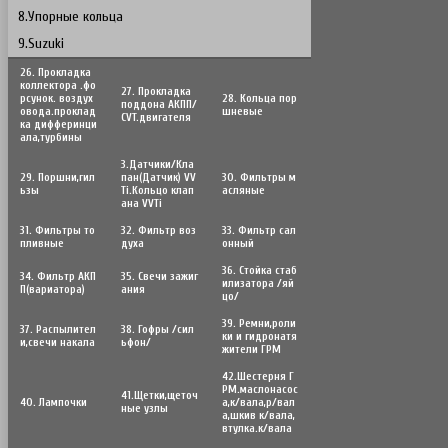
8.Упорные кольца
9.Suzuki
26. Прокладка
коллектора .фо
27. Прокладка
рсунок. воздух
28. Кольца пор
поддона АКПП/
овода.проклад
шневые
CVT.двигателя
ка дифферинци
ала,турбины
3.Датчики/Кла
29. Поршни,гил
пан(Датчик) VV
30. Фильтры м
ьзы
Ti.Кольцо клап
асляные
ана VVTi
31. Фильтры то
32. Фильтр воз
33. Фильтр сал
пливные
духа
онный
36. Стойка стаб
34. Фильтр АКП
35. Свечи зажиг
илизатора /яй
П(вариатора)
ания
цо/
39. Ремни,роли
37. Распылител
38. Гофры /сил
ки и гидронатя
и,свечи накала
ьфон/
жители ГРМ
42.Шестерня Г
РМ.маслонасос
41.Щетки,щеточ
40. Лампочки
а,к/вала,р/вал
ные узлы
а,шкив к/вала,
втулка.к/вала