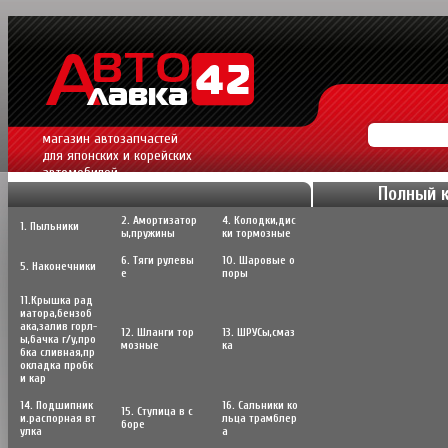
магазин автозапчастей
для японских и корейских
автомобилей.
Полный 
2. Амортизатор
4. Колодки,дис
1. Пыльники
ы,пружины
ки тормозные
6. Тяги рулевы
10. Шаровые о
5. Наконечники
е
поры
11.Крышка рад
иатора,бензоб
ака,залив горл-
12. Шланги тор
13. ШРУСы,cмаз
ы,бачка г/у,про
мозные
ка
бка сливная,пр
окладка пробк
и кар
14. Подшипник
16. Сальники ко
15. Ступица в с
и.распорная вт
льца трамблер
боре
улка
а