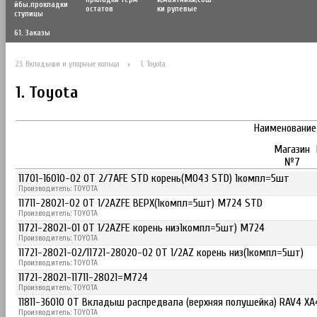
йбы.прокладки
остатов
ки рулевые
ступицы
61. Заказы
23. Вкладыши и упорные кольца
1. Toyota
1. Toyota
Наименование
Магазин
№7
11701-16010-02 OT 2/7AFE STD корень(M043 STD) 1компл=5шт
Производитель: TOYOTA
11711-28021-02 OT 1/2AZFE ВЕРХ(1компл=5шт) M724 STD
Производитель: TOYOTA
11721-28021-01 OT 1/2AZFE корень ниэ1компл=5шт) M724
Производитель: TOYOTA
11721-28021-02/11721-28020-02 OT 1/2AZ корень низ(1компл=5шт)
Производитель: TOYOTA
11721-28021-11711-28021=M724
Производитель: TOYOTA
11811-36010 OT Вкладыш распредвала (верхняя полушейка) RAV4 XA40,
Производитель: TOYOTA