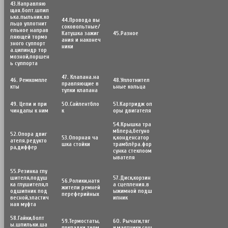
43.Направляю
щая.болт.шпил
ька.пыльник.ко
44.Провода вы
льцо уплотнит
соковольтные/
ельное направ
Катушка зажиг
45.Разное
ляющей тормо
ания и наконеч
зного суппорт
ники
а.цилиндр тор
мозной,поршен
ь суппорта
47. Клапана.на
46. Ремкомпле
48.Уплотнител
правляющие в
кты
ьные кольца
тулки клапана
49. Цепи и при
50.Сайлентбло
51.Картридж оп
чиндалы к ним
к
оры двигателя
54.Крышка тра
мблера,бегуно
52.Опора двиг
53.Опорная ча
к,конденсатор
ателя.редукто
шка стойки
трамблёра.фор
ра,диффер
сунка стеклоом
ывателя
55.Резинка глу
шителя,подуш
57.Диск,корзин
56.Poлики,натя
ка глушителя,п
а сцепления.в
жители ремней
одшипник под
ыжимной подш
переферийных
весной,эластич
ипник
ная муфта
58.Гайки,болт
59.Термостаты,
60. Рычаги,тяг
ы.шпильки.ша
пркладки терм
и,маятники,сош