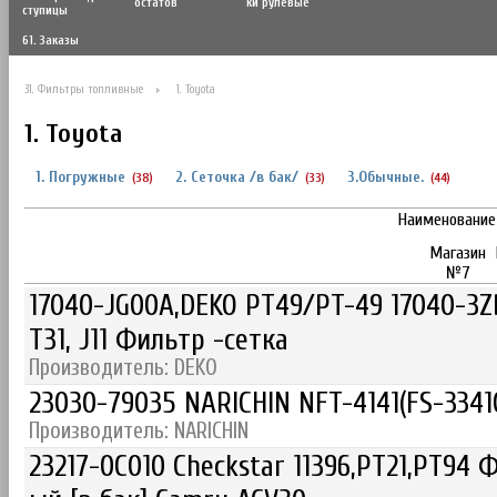
остатов
ки рулевые
ступицы
61. Заказы
31. Фильтры топливные
1. Toyota
1. Toyota
1. Погружные
2. Сеточка /в бак/
3.Обычные.
(38)
(33)
(44)
Наименование
Магазин
№7
17040-JG00A,DEKO PT49/PT-49 17040-3ZB
T31, J11 Фильтр -сетка
Производитель: DEKO
23030-79035 NARICHIN NFT-4141(FS-3341
Производитель: NARICHIN
23217-0C010 Checkstar 11396,PT21,PT94