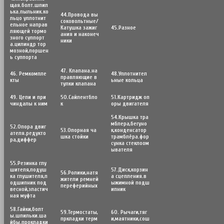
щая.болт.шпил
ька.пыльник.ко
44.Провода вы
льцо уплотнит
соковольтные/
ельное направ
Катушка зажиг
45.Разное
ляющей тормо
ания и наконеч
зного суппорт
ники
а.цилиндр тор
мозной,поршен
ь суппорта
47. Клапана.на
46. Ремкомпле
48.Уплотнител
правляющие в
кты
ьные кольца
тулки клапана
49. Цепи и при
50.Сайлентбло
51.Картридж оп
чиндалы к ним
к
оры двигателя
54.Крышка тра
мблера,бегуно
52.Опора двиг
53.Опорная ча
к,конденсатор
ателя.редукто
шка стойки
трамблёра.фор
ра,диффер
сунка стеклоом
ывателя
55.Резинка глу
шителя,подуш
57.Диск,корзин
56.Poлики,натя
ка глушителя,п
а сцепления.в
жители ремней
одшипник под
ыжимной подш
переферийных
весной,эластич
ипник
ная муфта
58.Гайки,болт
59.Термостаты,
60. Рычаги,тяг
ы.шпильки.ша
пркладки терм
и,маятники,сош
йбы.прокладки