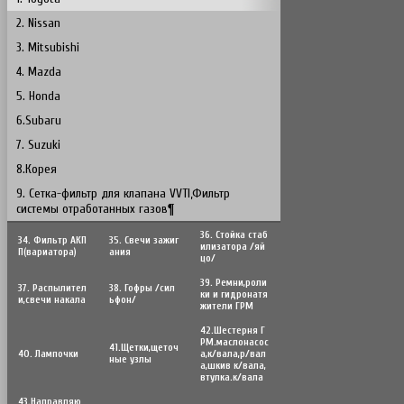
2. Nissan
3. Mitsubishi
4. Mazda
5. Honda
6.Subaru
7. Suzuki
8.Корея
9. Сетка-фильтр для клапана VVTI,Фильтр
системы отработанных газов¶
36. Стойка стаб
34. Фильтр АКП
35. Свечи зажиг
илизатора /яй
П(вариатора)
ания
цо/
39. Ремни,роли
37. Распылител
38. Гофры /сил
ки и гидронатя
и,свечи накала
ьфон/
жители ГРМ
42.Шестерня Г
РМ.маслонасос
41.Щетки,щеточ
40. Лампочки
а,к/вала,р/вал
ные узлы
а,шкив к/вала,
втулка.к/вала
43.Направляю