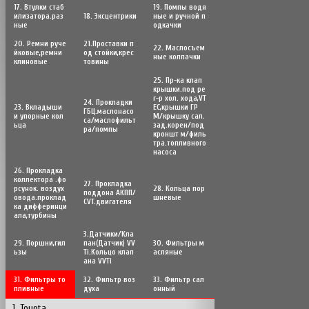
17. Втулки стаб
19. Помпы водя
илизатора.раз
18. Эксцентрики
ные и ручной п
ные
одкачки
20. Ремни руче
21.Проставки п
22. Маслосъем
йковые,ремни
од стойки,крес
ные колпачки
клиновые
товины
25. Пр-ка клап
крышки.под ре
г-р хол. хода,VT
24. Прокладки
23. Вкладыши
EC,крышки ГР
ГБЦ.маслонасо
и упорные кол
М/крышку сал.
са/маслофильт
ьца
зад.корен/под
ра/помпы
кроншт м/филь
тра.топливного
насоса
26. Прокладка
коллектора .фо
27. Прокладка
рсунок. воздух
28. Кольца пор
поддона АКПП/
овода.проклад
шневые
CVT.двигателя
ка дифферинци
ала,турбины
3.Датчики/Кла
29. Поршни,гил
пан(Датчик) VV
30. Фильтры м
ьзы
Ti.Кольцо клап
асляные
ана VVTi
31. Фильтры то
32. Фильтр воз
33. Фильтр сал
пливные
духа
онный
1. Toyota