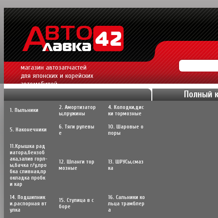
магазин автозапчастей
для японских и корейских
автомобилей.
Полный 
2. Амортизатор
4. Колодки,дис
1. Пыльники
ы,пружины
ки тормозные
6. Тяги рулевы
10. Шаровые о
5. Наконечники
е
поры
11.Крышка рад
иатора,бензоб
ака,залив горл-
12. Шланги тор
13. ШРУСы,cмаз
ы,бачка г/у,про
мозные
ка
бка сливная,пр
окладка пробк
и кар
14. Подшипник
16. Сальники ко
15. Ступица в с
и.распорная вт
льца трамблер
боре
улка
а